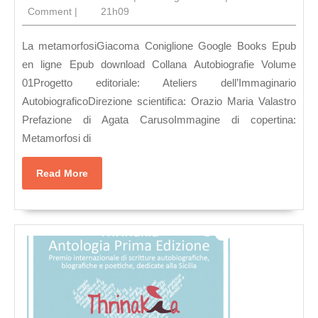
Colla
décembre
Comment
|
21h09
Autob
2024
Volu
La metamorfosiGiacoma Coniglione Google Books Epub
01
en ligne Epub download Collana Autobiografie Volume
01Progetto editoriale: Ateliers dell’Immaginario
AutobiograficoDirezione scientifica: Orazio Maria Valastro
Prefazione di Agata CarusoImmagine di copertina:
Metamorfosi di
Read
Read More
More