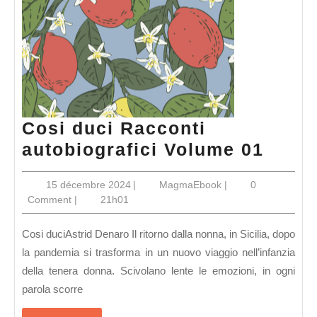
Cosi duci Racconti
Cosi
autobiografici Volume 01
duci
15
MagmaEbook
15 décembre 2024
|
MagmaEbook
|
0
Racco
décembre
Comment
|
21h01
autob
2024
Volu
Cosi duciAstrid Denaro Il ritorno dalla nonna, in Sicilia, dopo
01
la pandemia si trasforma in un nuovo viaggio nell’infanzia
della tenera donna. Scivolano lente le emozioni, in ogni
parola scorre