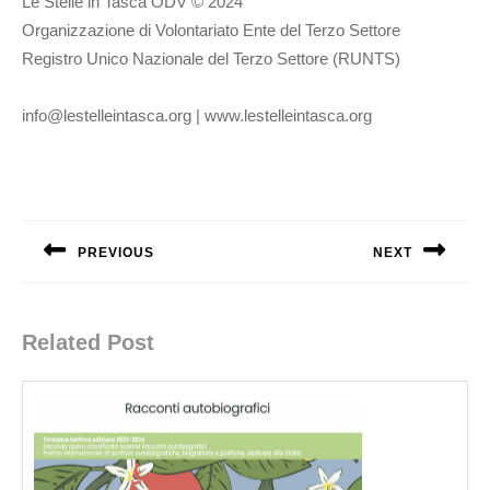
Le Stelle in Tasca ODV © 2024
Organizzazione di Volontariato Ente del Terzo Settore
Registro Unico Nazionale del Terzo Settore (RUNTS)
info@lestelleintasca.org | www.lestelleintasca.org
Navigation
de
PREVIOUS
NEXT
l’article
Previous
Next
post:
post:
Related Post