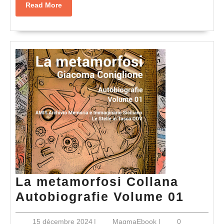
Read
Read More
More
La metamorfosi Collana
La
Autobiografie Volume 01
metam
15
MagmaEbook
15 décembre 2024
|
MagmaEbook
|
0