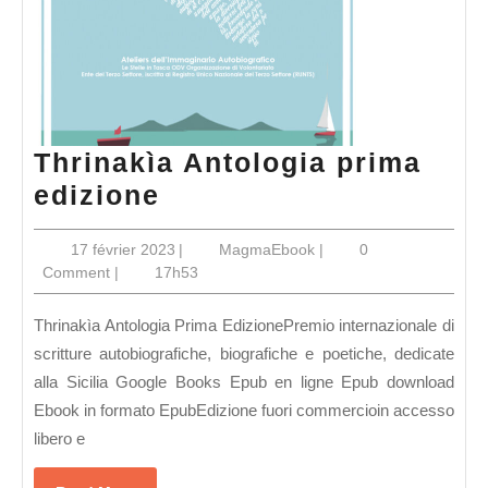
Thrinakìa Antologia prima
Thrinakìa
edizione
Antologia
17
MagmaEbook
17 février 2023
|
MagmaEbook
|
0
prima
février
Comment
|
17h53
edizione
2023
Thrinakìa Antologia Prima EdizionePremio internazionale di
scritture autobiografiche, biografiche e poetiche, dedicate
alla Sicilia Google Books Epub en ligne Epub download
Ebook in formato EpubEdizione fuori commercioin accesso
libero e