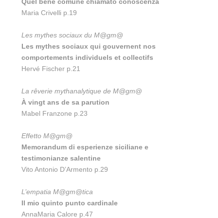
Quel bene comune chiamato conoscenza
Maria Crivelli p.19
Les mythes sociaux du M@gm@
Les mythes sociaux qui gouvernent nos
comportements individuels et collectifs
Hervé Fischer p.21
La rêverie mythanalytique de M@gm
@
À vingt ans de sa parution
Mabel Franzone p.23
Effetto M@gm@
Memorandum di esperienze siciliane e
testimonianze salentine
Vito Antonio D’Armento p.29
L’empatia M@gm@tica
Il mio quinto punto cardinale
AnnaMaria Calore p.47