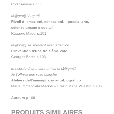
Rod Summers p.99
M@gm@! Auguri!
Rivoli di emozioni, sensazioni… poesia, arte,
scienze umane e sociali
Ruggero Maggi p.101
M@gm@ se souvient avec affection
L’invention d’une troisième voie
Georges Bertin p.103
In ricordo di una cara amica di M@gm@
Je t’offrirai une rose blanche
Ateliers dell’immaginario autobiografico
Maria Immacolata Macioti – Orazio Maria Valastro p.105
Auteurs
p.109
PRODUITS SIMILAIRES