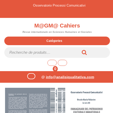
Skip
My
Osservatorio Processi Comunicativi
to
Account
Facebook
Youtube
content
M@GM@ Cahiers
Revue internationale en Sciences Humaines et Sociales
Catégories
Recherche
pour :
shopping
cart
0
Open
@
info@analisiqualitativa.com
Button